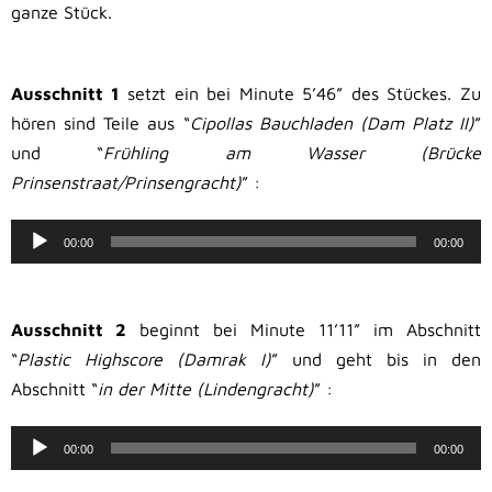
ganze Stück.
.
Ausschnitt 1
setzt ein bei Minute 5’46” des Stückes. Zu
hören sind Teile aus “
Cipollas Bauchladen (Dam Platz II)
”
und “
Frühling am Wasser (Brücke
Prinsenstraat/Prinsengracht)
” :
Audio-
00:00
00:00
Player
.
Ausschnitt 2
beginnt bei Minute 11’11” im Abschnitt
“
Plastic Highscore (Damrak I)
” und geht bis in den
Abschnitt “
in der Mitte (Lindengracht)
” :
Audio-
00:00
00:00
Player
.