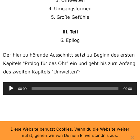
3. Umwelten
4. Umgangsformen
5. Große Gefühle
III. Teil
6. Epilog
Der hier zu hörende Ausschnitt setzt zu Beginn des ersten
Kapitels “Prolog für das Ohr” ein und geht bis zum Anfang
des zweiten Kapitels “Umwelten”:
Audio-
00:00
00:00
Player
© 2026
klangband.de – Die Internetseite von Christian Gude.
Diese Website benutzt Cookies. Wenn du die Website weiter
Impressum.
nutzt, gehen wir von Deinem Einverständnis aus.