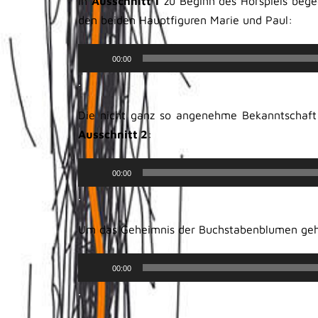
In
Ausschnitt 1
zu Beginn des Hörspiels bege
den beiden Hauptfiguren Marie und Paul:
Audio-
00:00
Player
.
Die nicht ganz so angenehme Bekanntschaft 
Ausschnitt 2
:
Audio-
00:00
Player
.
Um das Geheimnis der Buchstabenblumen geh
Audio-
00:00
Player
.