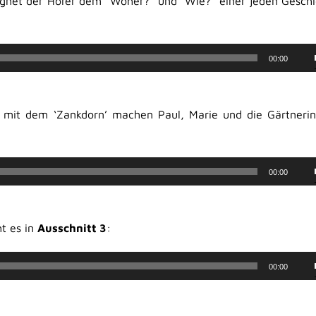
gnet der Hörer dem “Woher?” und “Wie?” einer jeden Gesch
00:00
mit dem ‘Zankdorn’ machen Paul, Marie und die Gärtnerin 
00:00
t es in
Ausschnitt 3
:
00:00