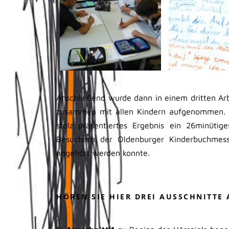
.
Anschließend wurde dann in einem dritten Arbe
zusammen mit allen Kindern aufgenommen. 
stolz präsentiertes Ergebnis ein 26minütig
Besuchern der Oldenburger Kinderbuchmess
angehört werden konnte.
.
HÖREN SIE HIER DREI AUSSCHNITTE 
.