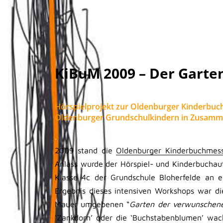
KiBuM 2009 – Der Garte
Hörspielprojekt zur Oldenburger Kinderbuc
Oldenburger Grundschulkindern in Zusamme
.
2009 stand die
Oldenburger Kinderbuchmes
Anlass wurde der Hörspiel- und Kinderbucha
Klasse 4c der Grundschule Bloherfelde an e
Ergebnis dieses intensiven Workshops war d
Mauer umgebenen “
Garten der verwunschen
‘Zankdorn’ oder die ‘Buchstabenblumen’ wac