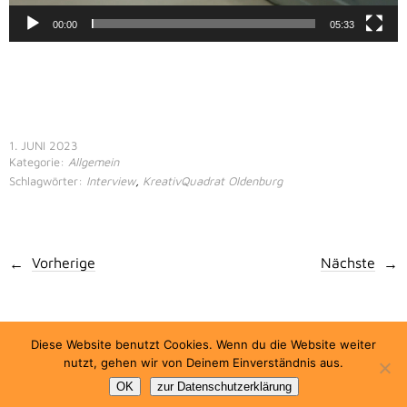
00:00
05:33
.
.
1. JUNI 2023
Kategorie:
Allgemein
Schlagwörter:
Interview
,
KreativQuadrat Oldenburg
Vorherige
Nächste
© 2026
klangband.de – Die Internetseite von Christian Gude.
Diese Website benutzt Cookies. Wenn du die Website weiter
Impressum.
nutzt, gehen wir von Deinem Einverständnis aus.
Datenschutzerklärung.
OK
zur Datenschutzerklärung