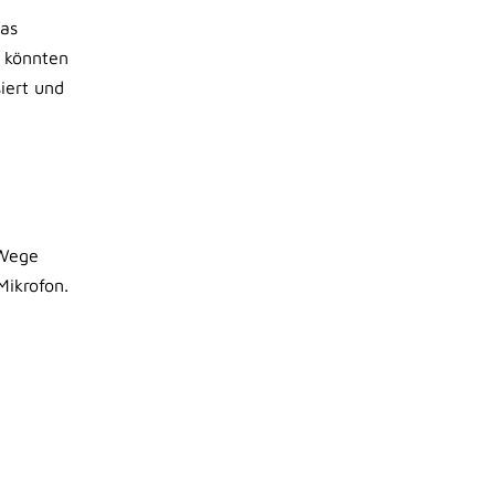
Was
o könnten
iert und
 Wege
Mikrofon.