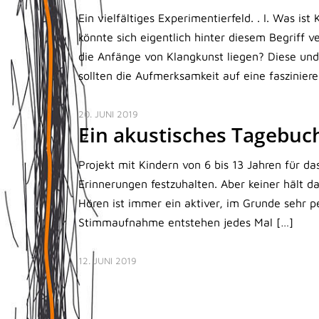
Ein vielfältiges Experimentierfeld. . I. Was 
könnte sich eigentlich hinter diesem Begriff 
die Anfänge von Klangkunst liegen? Diese un
sollten die Aufmerksamkeit auf eine faszinier
20. JUNI 2019
Ein akustisches Tagebuc
Projekt mit Kindern von 6 bis 13 Jahren für d
Erinnerungen festzuhalten. Aber keiner hält d
Hören ist immer ein aktiver, im Grunde sehr 
Stimmaufnahme entstehen jedes Mal […]
12. JUNI 2019