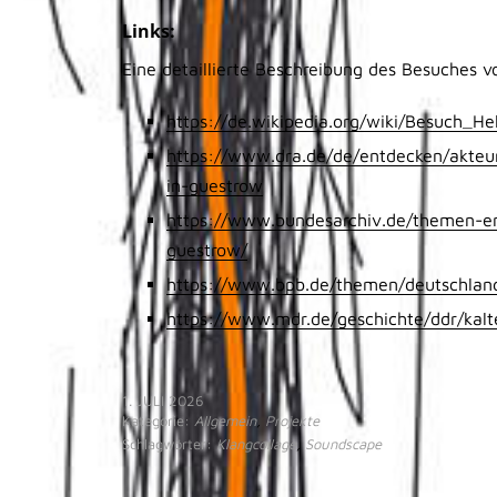
Links:
Eine detaillierte Beschreibung des Besuches vo
https://de.wikipedia.org/wiki/Besuch_
https://www.dra.de/de/entdecken/akteur
in-guestrow
https://www.bundesarchiv.de/themen-en
guestrow/
https://www.bpb.de/themen/deutschlanda
https://www.mdr.de/geschichte/ddr/kalt
1. JULI 2026
Kategorie:
Allgemein
,
Projekte
Schlagwörter:
Klangcollage
,
Soundscape