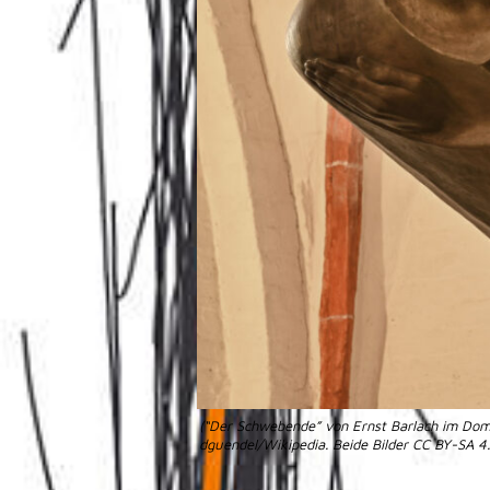
(“Der Schwebende” von Ernst Barlach im Dom
dguendel/Wikipedia. Beide Bilder CC BY-SA 4.