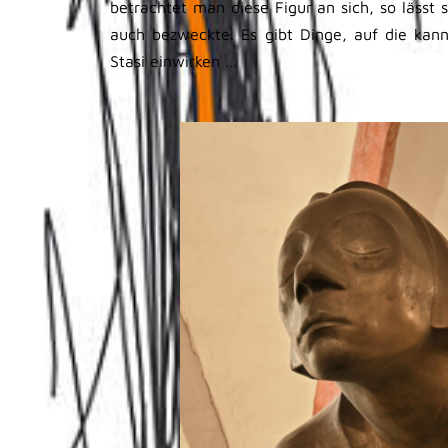
betrachtet man diese Figur an sich, so lässt
auch bezweckte. Es gibt Dinge, auf die kann
Stasi einwirken …
.