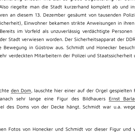
 Also riegelte man die Stadt kurzerhand komplett ab und in
aren an diesem 13. Dezember gesäumt von tausenden Polizi
sicherheit), Einwohner bekamen strikte Anweisungen in ihre
Bereits im Vorfeld als unzuverlässig verdächtigte Personen
er Stadt verwiesen worden. Der Sicherheitsapparat der DD
ede Bewegung in Güstrow aus. Schmidt und Honecker besuch
r verdeckten Mitarbeitern der Polizei und Staatssicherhei
uchte
den Dom
, lauschte hier einer auf der Orgel gespielten
anach sehr lange eine Figur des Bildhauers
Ernst Barl
ügel des Doms von der Decke hängt. Schmidt war u.a. weg
en Fotos von Honecker und Schmidt vor dieser Figur und v