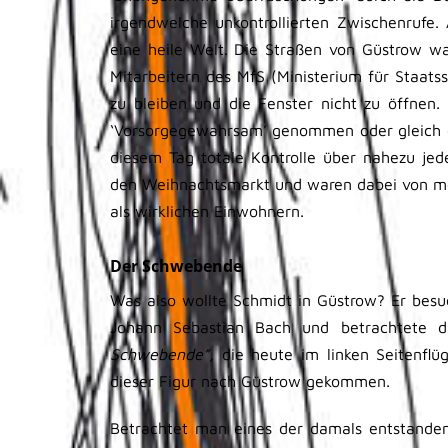
irgendwelche unkontrollierten Zwischenrufe.
eine heile Welt. Die Straßen von Güstrow w
Mitarbeitern des MfS (Ministerium für Staats
zu bleiben und die Fenster nicht zu öffnen. 
‘Vorsorgegewahrsam’ genommen oder gleich d
diesem Tag totale Kontrolle über nahezu j
den Weihnachtsmarkt und waren dabei von meh
als wirklichen Einwohnern.
Der Schwebende
Was also wollte Schmidt in Güstrow? Er bes
Johann Sebastian Bach und betrachtete d
Schwebende”,
die heute im linken Seitenfl
dieser Figur nach Güstrow gekommen.
Betrachtet man eines der damals entstanden