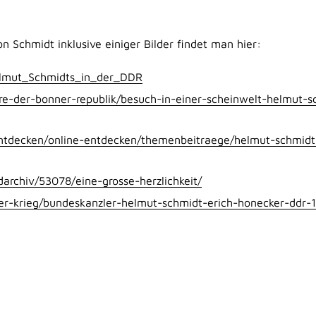
n Schmidt inklusive einiger Bilder findet man hier:
Helmut_Schmidts_in_der_DDR
e-der-bonner-republik/besuch-in-einer-scheinwelt-helmut-s
tdecken/online-entdecken/themenbeitraege/helmut-schmidt
rchiv/53078/eine-grosse-herzlichkeit/
er-krieg/bundeskanzler-helmut-schmidt-erich-honecker-ddr-