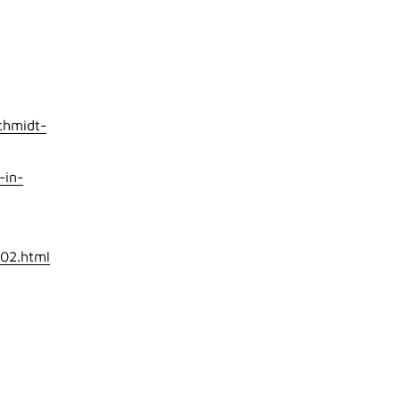
chmidt-
-in-
102.html