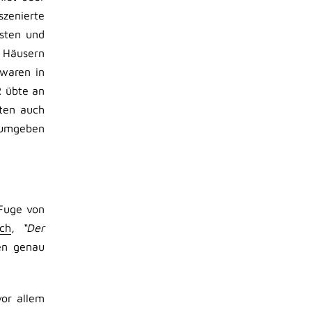
szenierte
sten und
n Häusern
 waren in
R übte an
ten auch
t umgeben
 Fuge von
ach
,
“Der
en genau
or allem