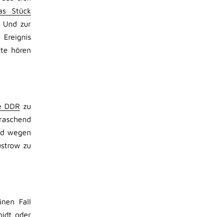
as Stück
. Und zur
 Ereignis
te hören
ie DDR
zu
rraschend
und wegen
üstrow zu
nen Fall
idt oder