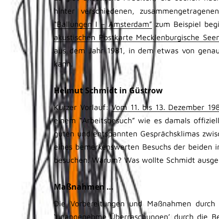
hinter verschiedenen, zusammengetragen
“Ballungen I – Amsterdam”
zum Beispiel begi
akustischen Postkarte Mecklenburgische Seen
aus dem Jahr 1981, in dem etwas von genau
kann.
Helmut Schmidt in Güstrow
Kurzer Vorlauf:
Vom 11. bis 13. Dezember 19
einem “Arbeitsbesuch” wie es damals offizie
guten und entspannten Gesprächsklimas zwis
eines bemerkenswerten Besuchs der beiden 
besuchen. Warum? Was wollte Schmidt ausge
Maßnahmen …
Die Vorbereitungen und Maßnahmen durch d
‘unangenehme Überraschungen’ durch die Bev