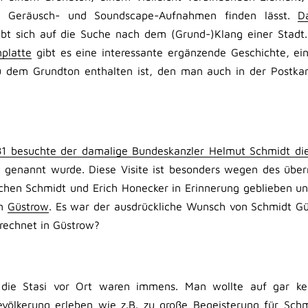
en Geräusch- und Soundscape-Aufnahmen finden lässt.
D
bt sich auf die Suche nach dem (Grund-)Klang einer Stadt
platte
gibt es eine interessante ergänzende Geschichte, ein
 dem Grundton enthalten ist, den man auch in der Postkar
81 besuchte der damalige Bundeskanzler Helmut Schmidt d
ll genannt wurde. Diese Visite ist besonders wegen des übe
chen Schmidt und Erich Honecker in Erinnerung geblieben 
in
Güstrow
. Es war der ausdrückliche Wunsch von Schmidt G
rechnet in Güstrow?
ie Stasi vor Ort waren immens. Man wollte auf gar kei
ölkerung erleben wie z.B. zu große Begeisterung für Schm